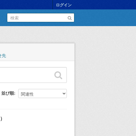
ログイン
せ先
並び順
在）